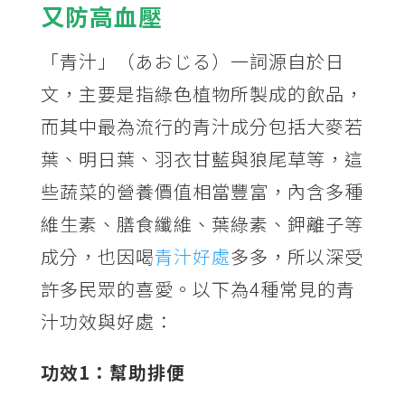
又防高血壓
「青汁」（あおじる）一詞源自於日
文，主要是指綠色植物所製成的飲品，
而其中最為流行的青汁成分包括大麥若
葉、明日葉、羽衣甘藍與狼尾草等，這
些蔬菜的營養價值相當豐富，內含多種
維生素、膳食纖維、葉綠素、鉀離子等
成分，也因喝
青汁好處
多多，所以深受
許多民眾的喜愛。以下為4種常見的青
汁功效與好處：
功效1
：幫助排便