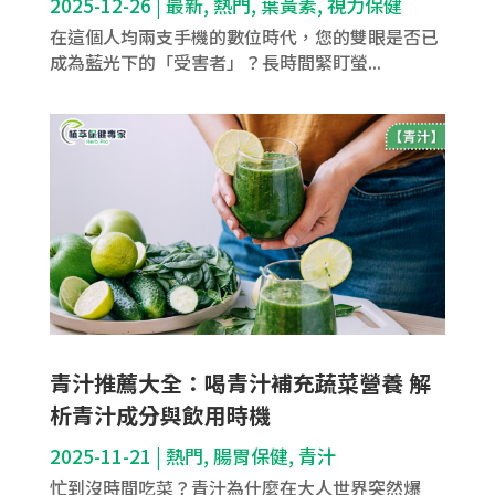
2025-12-26
|
最新
,
熱門
,
葉黃素
,
視力保健
在這個人均兩支手機的數位時代，您的雙眼是否已
成為藍光下的「受害者」？長時間緊盯螢...
青汁推薦大全：喝青汁補充蔬菜營養 解
析青汁成分與飲用時機
2025-11-21
|
熱門
,
腸胃保健
,
青汁
忙到沒時間吃菜？青汁為什麼在大人世界突然爆