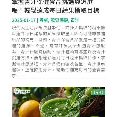
掌握青汁保健食品挑選與怎麼
喝！輕鬆達成每日蔬果攝取目標
2025-01-17
|
最新
,
腸胃保健
,
青汁
現代人生活步調快且繁忙，許多人攝取的蔬果難
以達到每日建議的蔬果攝取量，因而可能尋求補
給品的補充，例如，青汁保健食品就是一種受歡
迎的選擇。不過，常有許多人不知道青汁怎麼
喝、青汁什麼時候喝、青汁種類有哪些以及青汁
挑選方法，要想輕鬆達到每日蔬果攝取目標，掌
握青汁怎麼吃、青汁食物內容及含量、青汁推薦
選項，正確飲用青汁，幫助你補充每日的營養需
求。...