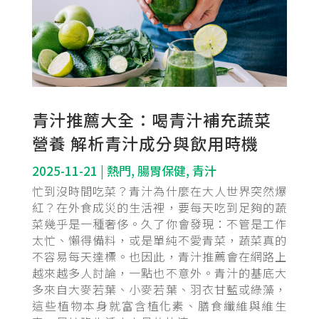
青汁推薦大全：喝青汁補充蔬菜
營養 解析青汁成分與飲用時機
2025-11-21
|
熱門
,
腸胃保健
,
青汁
忙到沒時間吃菜？青汁為什麼在大人世界突然爆
紅？在外食成災的生活裡，要每天吃到足夠的蔬
菜幾乎是一種奢侈。久了你會發現：不管是工作
太忙、懶得備料，或是單純不愛青菜，蔬菜真的
不容易每天達標。也因此，青汁推薦會在網路上
越來越多人討論，一點也不意外。青汁的基底大
多來自大麥若葉、小麥若葉、羽衣甘藍或綠藻，
這些植物本身就富含植化素、膳食纖維與維生