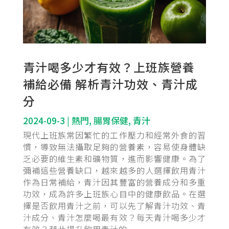
青汁喝多少才有效？上班族營養
補給必備 解析青汁功效、青汁成
分
2024-09-3
|
熱門
,
腸胃保健
,
青汁
現代上班族常因繁忙的工作壓力和經常外食的習
慣，導致無法攝取足夠的營養素，容易使身體缺
乏必要的維生素和礦物質，進而影響健康。為了
彌補這些營養缺口，越來越多的人選擇飲用青汁
作為日常補給，青汁因其豐富的營養成分和多重
功效，成為許多上班族心目中的健康飲品。在選
擇是否飲用青汁之前，可以先了解青汁功效、青
汁成分、青汁怎麼喝最有效？每天青汁喝多少才
有效？藉此提升飲用青汁的...