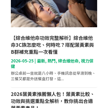
【綜合維他命功效完整解析】綜合維他
命3C族怎麼吃、何時吃？搭配葉黃素與
B群補充重點一次看懂
2026-05-25
|
最新
,
熱門
,
綜合維他命
,
視力保
健
辦公桌前一坐就是八小時、手機訊息從早滑到晚、
三餐又都是外送餐盒打發，這...
2026葉黃素推薦懶人包！葉黃素比較、
功效與挑選重點全解析，教你挑出合適
葉黃素產品！