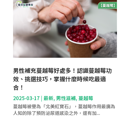
男性補充蔓越莓好處多！認識蔓越莓功
效、挑選技巧，掌握什麼時候吃最適
合！
2025-03-17
|
最新
,
男性滋補
,
蔓越莓
蔓越莓被譽為「北美紅寶石」，蔓越莓作用最廣為
人知的除了預防泌尿道感染之外，還有加...