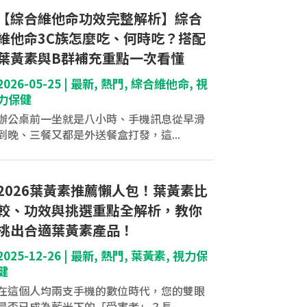
【綜合維他命功效完整解析】綜合
維他命3C族怎麼吃、何時吃？搭配
葉黃素與B群補充重點一次看懂
2026-05-25
|
最新
,
熱門
,
綜合維他命
,
視
力保健
辦公桌前一坐就是八小時、手機訊息從早滑
到晚、三餐又都是外送餐盒打發，這...
2026葉黃素推薦懶人包！葉黃素比
較、功效與挑選重點全解析，教你
挑出合適葉黃素產品！
2025-12-26
|
最新
,
熱門
,
葉黃素
,
視力保
健
在這個人均兩支手機的數位時代，您的雙眼
是否已成為藍光下的「受害者」？長...