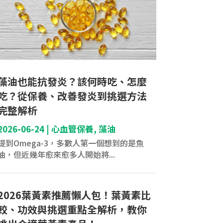
藻油也能抗發炎？該何時吃、怎麼
吃？從保養、改善發炎到挑選方法
完整解析
2026-06-24
|
心血管保養
,
藻油
提到Omega-3，多數人第一個想到的是魚
油，但近幾年愈來愈多人開始將...
2026葉黃素推薦懶人包！葉黃素比
較、功效與挑選重點全解析，教你