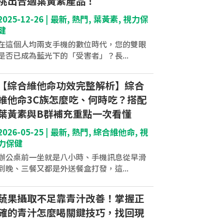
挑出合適葉黃素產品！
2025-12-26
|
最新
,
熱門
,
葉黃素
,
視力保
健
在這個人均兩支手機的數位時代，您的雙眼
是否已成為藍光下的「受害者」？長...
【綜合維他命功效完整解析】綜合
維他命3C族怎麼吃、何時吃？搭配
葉黃素與B群補充重點一次看懂
2026-05-25
|
最新
,
熱門
,
綜合維他命
,
視
力保健
辦公桌前一坐就是八小時、手機訊息從早滑
到晚、三餐又都是外送餐盒打發，這...
蔬果攝取不足靠青汁改善！掌握正
確的青汁怎麼喝關鍵技巧，找回現