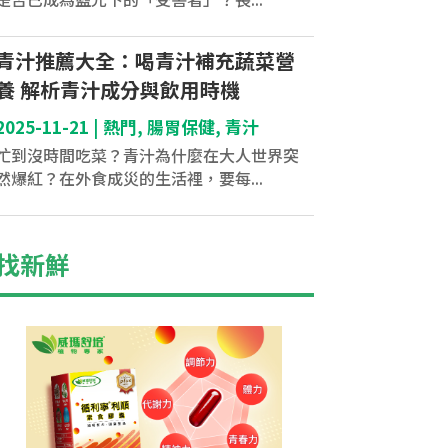
青汁推薦大全：喝青汁補充蔬菜營
養 解析青汁成分與飲用時機
2025-11-21
|
熱門
,
腸胃保健
,
青汁
忙到沒時間吃菜？青汁為什麼在大人世界突
然爆紅？在外食成災的生活裡，要每...
找新鮮