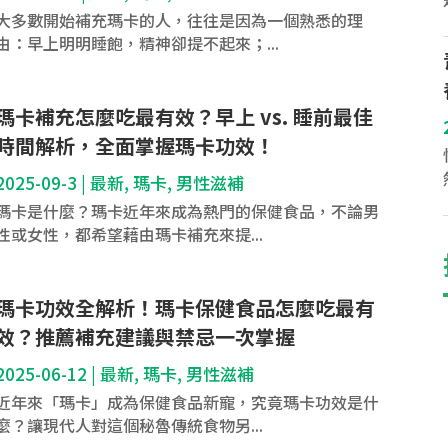
大多數開始補充瑪卡的人，往往是因為一個熟悉的理
由：早上明明睡飽，精神卻提不起來；...
瑪卡補充怎麼吃最有效？早上 vs. 睡前最佳
時間解析，全面掌握瑪卡功效！
2025-09-3
|
最新
,
瑪卡
,
男性滋補
瑪卡是什麼？瑪卡近年來成為熱門的保健食品，不論男
性或女性，都希望藉由瑪卡補充來提...
瑪卡功效全解析！瑪卡保健食品怎麼吃最有
效？推薦補充建議與禁忌一次掌握
2025-06-12
|
最新
,
瑪卡
,
男性滋補
近年來「瑪卡」成為保健食品新寵，究竟瑪卡功效是什
麼？讓現代人對這個秘魯傳統食物另...