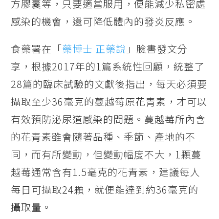
方膠囊等，只要適當服用，便能減少私密處
感染的機會，還可降低體內的發炎反應。
食藥署在「
藥博士 正藥說
」臉書發文分
享，根據2017年的1篇系統性回顧，統整了
28篇的臨床試驗的文獻後指出，每天必須要
攝取至少36毫克的蔓越莓原花青素，才可以
有效預防泌尿道感染的問題。蔓越莓所內含
的花青素雖會隨著品種、季節、產地的不
同，而有所變動，但變動幅度不大，1顆蔓
越莓通常含有1.5毫克的花青素，建議每人
每日可攝取24顆，就便能達到約36毫克的
攝取量。