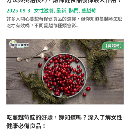
2025-09-3
|
女性滋養
,
最新
,
熱門
,
蔓越莓
許多人關心蔓越莓保健食品的選擇，但你知道蔓越莓怎麼
吃才有效嗎？不同蔓越莓種類會影...
吃蔓越莓錠的好處，妳知道嗎？深入了解女性
健康必備良品！