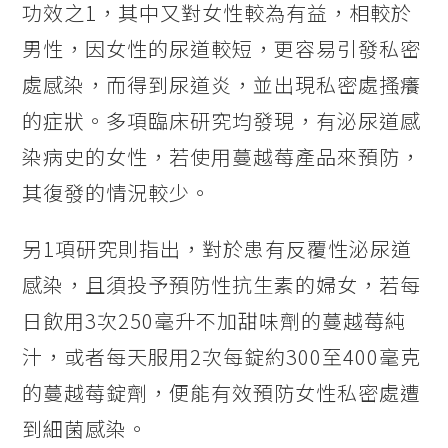
功效之1，其中又對女性較為有益，相較於
男性，因女性的尿道較短，更容易引發私密
處感染，而得到尿道炎，並出現私密處搔癢
的症狀。多項臨床研究均發現，有泌尿道感
染病史的女性，若使用蔓越莓產品來預防，
其復發的情況較少。
另1項研究則指出，對於患有反覆性泌尿道
感染，且須投予預防性抗生素的婦女，若每
日飲用3次250毫升不加甜味劑的蔓越莓純
汁，或者每天服用2次每錠約300至400毫克
的蔓越莓錠劑，便能有效預防女性私密處遭
到細菌感染。