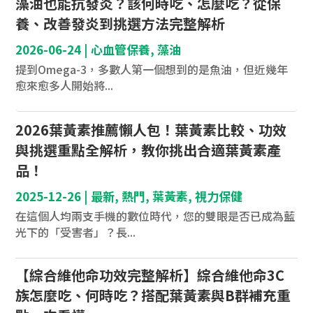
藻油也能抗發炎？該何時吃、怎麼吃？從保
養、改善發炎到挑選方法完整解析
2026-06-24
|
心血管保養
,
藻油
提到Omega-3，多數人第一個想到的是魚油，但近幾年
愈來愈多人開始將...
2026葉黃素推薦懶人包！葉黃素比較、功效
與挑選重點全解析，教你挑出合適葉黃素產
品！
2025-12-26
|
最新
,
熱門
,
葉黃素
,
視力保健
在這個人均兩支手機的數位時代，您的雙眼是否已成為藍
光下的「受害者」？長...
【綜合維他命功效完整解析】綜合維他命3C
族怎麼吃、何時吃？搭配葉黃素與B群補充重