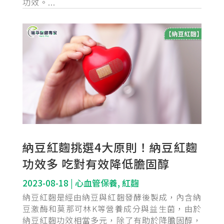
功效。...
納豆紅麴挑選4大原則！納豆紅麴
功效多 吃對有效降低膽固醇
2023-08-18
|
心血管保養
,
紅麴
納豆紅麴是經由納豆與紅麴發酵後製成，內含納
豆激酶和莫那可林K等營養成分與益生菌，由於
納豆紅麴功效相當多元，除了有助於降膽固醇，