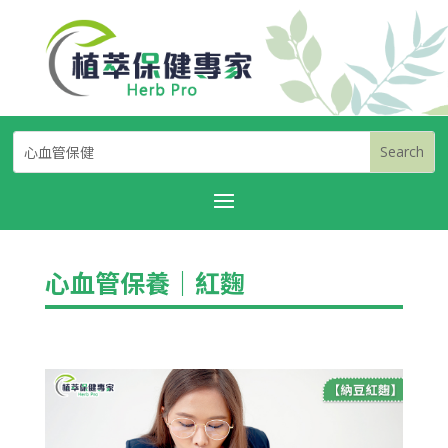
心血管保養
｜
紅麴