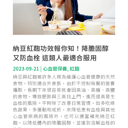
納豆紅麴功效報你知！降膽固醇
又防血栓 這類人最適合服用
2023-09-21
|
心血管保養
,
紅麴
納豆與紅麴被許多人視為維護心血管健康的天然
食物，特別適合外食族，由於不控制每餐的營養
攝取，長期下來很容易就會因高油、高糖、高鹽
的食物，導致肥胖與三高找上門，進而提高發生
血栓的風險。平時除了改善日常習慣，如多吃綠
色蔬果、多運動和戒菸，來降低患有血栓與其他
心血管疾病的風險外，也可以適當補充納豆紅
麴，以降低體內的壞膽固醇，並達到溶解血栓的