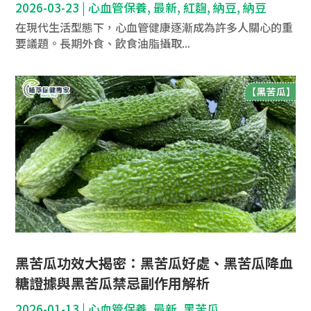
2026-03-23
|
心血管保養
,
最新
,
紅麴
,
納豆
,
納豆
在現代生活型態下，心血管健康逐漸成為許多人關心的重
要議題。長期外食、飲食油脂攝取...
黑苦瓜功效大揭密：黑苦瓜好處、黑苦瓜降血
糖證據與黑苦瓜禁忌副作用解析
2026-01-13
|
心血管保養
,
最新
,
黑苦瓜