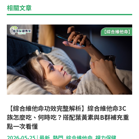
相關文章
【綜合維他命功效完整解析】綜合維他命3C
族怎麼吃、何時吃？搭配葉黃素與B群補充重
點一次看懂
2026-05-25
|
最新
,
熱門
,
綜合維他命
,
視力保健