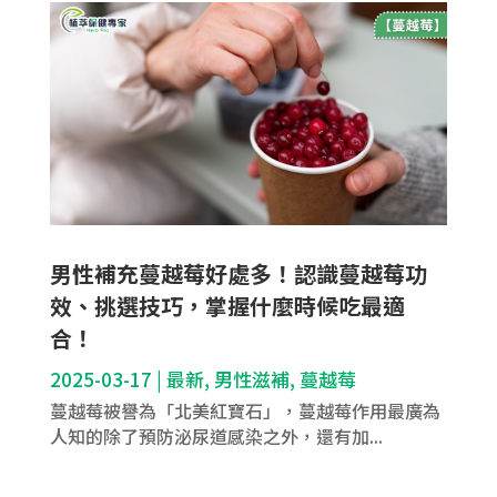
男性補充蔓越莓好處多！認識蔓越莓功
效、挑選技巧，掌握什麼時候吃最適
合！
2025-03-17
|
最新
,
男性滋補
,
蔓越莓
蔓越莓被譽為「北美紅寶石」，蔓越莓作用最廣為
人知的除了預防泌尿道感染之外，還有加...