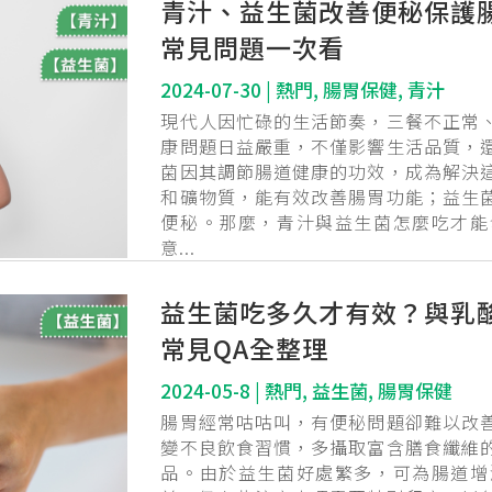
青汁、益生菌改善便秘保護
常見問題一次看
2024-07-30
|
熱門
,
腸胃保健
,
青汁
現代人因忙碌的生活節奏，三餐不正常
康問題日益嚴重，不僅影響生活品質，
菌因其調節腸道健康的功效，成為解決
和礦物質，能有效改善腸胃功能；益生
便秘。那麼，青汁與益生菌怎麼吃才能
意...
益生菌吃多久才有效？與乳
常見QA全整理
2024-05-8
|
熱門
,
益生菌
,
腸胃保健
腸胃經常咕咕叫，有便秘問題卻難以改
變不良飲食習慣，多攝取富含膳食纖維
品。由於益生菌好處繁多，可為腸道增