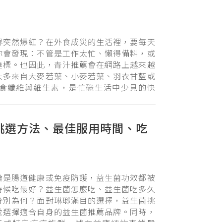
界突然爆紅？在外食成災的生活裡，要每天
你會發現：不管是工作太忙、懶得備料，或
達標。也因此，青汁推薦會在網路上越來越
大多來自大麥若葉、小麥若葉、羽衣甘藍或
食纖維與維生素，是忙碌生活中少見的快
挑選方法、最佳服用時間、吃
論是腸道健康或免疫防護，益生菌功效都被
時候吃最好？益生菌怎麼吃、益生菌吃多久
分別為何？面對琳瑯滿目的選擇，益生菌挑
並選擇適合自身的益生菌推薦品牌。同時，