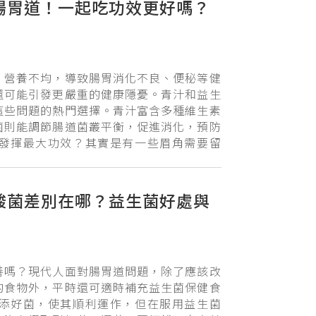
腸胃道！一起吃功效更好嗎？
、營養不均，導致腸胃消化不良、便秘等健
還可能引發更嚴重的健康隱憂。青汁和益生
這些問題的熱門選擇。青汁富含多種維生素
菌則能調節腸道菌叢平衡，促進消化，預防
發揮最大功效？其實是有一些眉角需要留
酸菌差別在哪？益生菌好處與
善嗎？現代人面對腸胃道問題，除了應該改
的食物外，平時還可適時補充益生菌保健食
添好菌，使其順利運作，但在服用益生菌