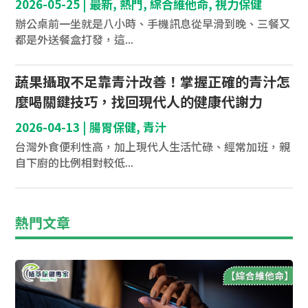
2026-05-25
|
最新
,
熱門
,
綜合維他命
,
視力保健
辦公桌前一坐就是八小時、手機訊息從早滑到晚、三餐又
都是外送餐盒打發，這...
蔬果攝取不足靠青汁改善！掌握正確的青汁怎
麼喝關鍵技巧，找回現代人的健康代謝力
2026-04-13
|
腸胃保健
,
青汁
台灣外食便利性高，加上現代人生活忙碌、經常加班，親
自下廚的比例相對較低...
熱門文章