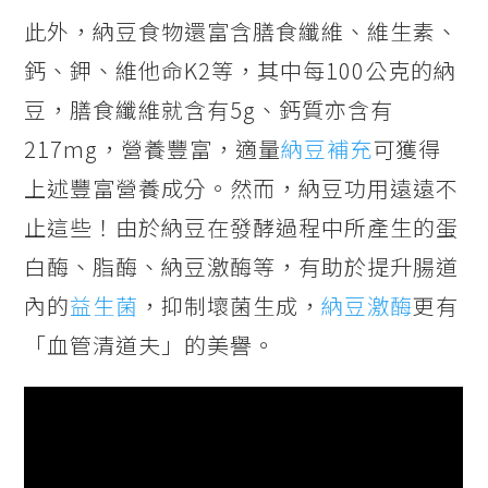
此外，納豆食物還富含膳食纖維、維生素、
鈣、鉀、維他命K2等，其中每100公克的納
豆，膳食纖維就含有5g、鈣質亦含有
217mg，營養豐富，適量
納豆補充
可獲得
上述豐富營養成分。然而，納豆功用遠遠不
止這些！由於納豆在發酵過程中所產生的蛋
白酶、脂酶、納豆激酶等，有助於提升腸道
內的
益生菌
，抑制壞菌生成，
納豆激酶
更有
「血管清道夫」的美譽。