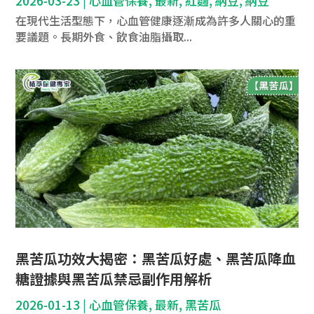
2026-03-23
|
心血管保養
,
最新
,
紅麴
,
納豆
,
納豆
在現代生活型態下，心血管健康逐漸成為許多人關心的重
要議題。長期外食、飲食油脂攝取...
黑苦瓜功效大揭密：黑苦瓜好處、黑苦瓜降血
糖證據與黑苦瓜禁忌副作用解析
2026-01-13
|
心血管保養
,
最新
,
黑苦瓜