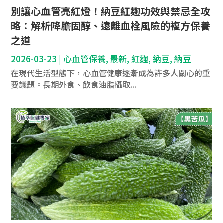
別讓心血管亮紅燈！納豆紅麴功效與禁忌全攻
略：解析降膽固醇、遠離血栓風險的複方保養
之道
2026-03-23
|
心血管保養
,
最新
,
紅麴
,
納豆
,
納豆
在現代生活型態下，心血管健康逐漸成為許多人關心的重
要議題。長期外食、飲食油脂攝取...