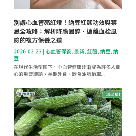
別讓心血管亮紅燈！納豆紅麴功效與禁
忌全攻略：解析降膽固醇、遠離血栓風
險的複方保養之道
2026-03-23
|
心血管保養
,
最新
,
紅麴
,
納豆
,
納
豆
在現代生活型態下，心血管健康逐漸成為許多人關
心的重要議題。長期外食、飲食油脂攝取...