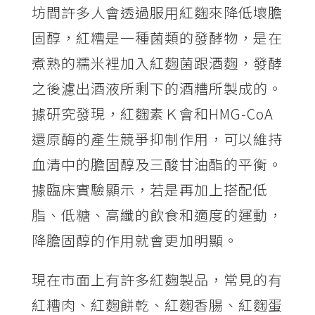
坊間許多人會透過服用紅麴來降低壞膽
固醇，紅糟是一種菌類的發酵物，是在
煮熟的糯米裡加入紅麴菌跟酒麴，發酵
之後濾出酒液所剩下的酒糟所製成的。
據研究發現，紅麴素Ｋ會和HMG-CoA
還原酶的產生競爭抑制作用，可以維持
血清中的膽固醇及三酸甘油酯的平衡。
據臨床實驗顯示，若是再加上搭配低
脂、低糖、高纖的飲食和適度的運動，
降膽固醇的作用就會更加明顯。
現在市面上有許多紅麴製品，常見的有
紅糟肉、紅麴餅乾、紅麴香腸、紅麴蛋