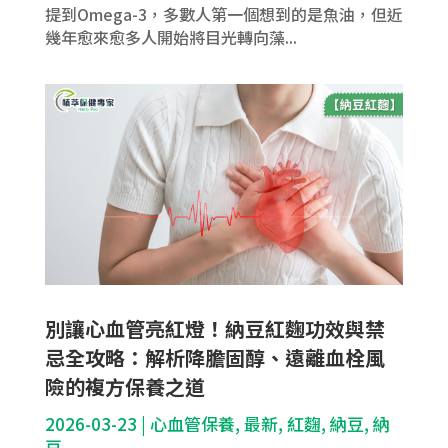
提到Omega-3，多數人第一個想到的是魚油，但近
幾年愈來愈多人開始將目光轉向藻...
別讓心血管亮紅燈！納豆紅麴功效與禁
忌全攻略：解析降膽固醇、遠離血栓風
險的複方保養之道
2026-03-23
|
心血管保養
,
最新
,
紅麴
,
納豆
,
納
豆