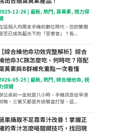
挑出合適葉黃素產品！
2025-12-26
|
最新
,
熱門
,
葉黃素
,
視力保
健
在這個人均兩支手機的數位時代，您的雙眼
是否已成為藍光下的「受害者」？長...
【綜合維他命功效完整解析】綜合
維他命3C族怎麼吃、何時吃？搭配
葉黃素與B群補充重點一次看懂
2026-05-25
|
最新
,
熱門
,
綜合維他命
,
視
力保健
辦公桌前一坐就是八小時、手機訊息從早滑
到晚、三餐又都是外送餐盒打發，這...
蔬果攝取不足靠青汁改善！掌握正
確的青汁怎麼喝關鍵技巧，找回現