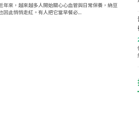
近年來，越來越多人開始關心心血管與日常保養，納豆
也因此悄悄走紅。有人把它當早餐必...