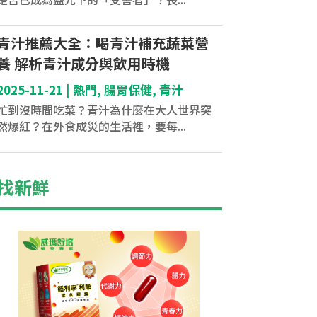
青汁推薦大全：喝青汁補充蔬菜營
養 解析青汁成分與飲用時機
2025-11-21
|
熱門
,
腸胃保健
,
青汁
忙到沒時間吃菜？青汁為什麼在大人世界突
然爆紅？在外食成災的生活裡，要每...
找新鮮