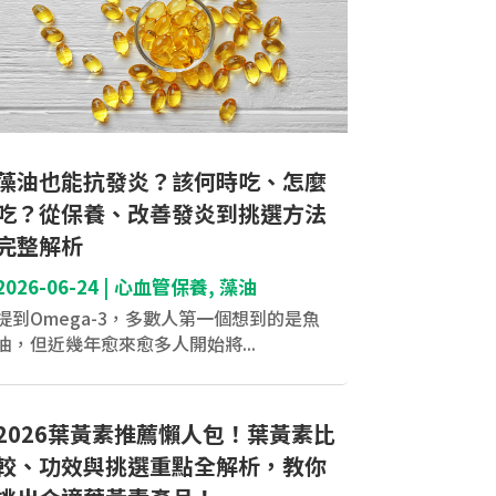
藻油也能抗發炎？該何時吃、怎麼
吃？從保養、改善發炎到挑選方法
完整解析
2026-06-24
|
心血管保養
,
藻油
提到Omega-3，多數人第一個想到的是魚
油，但近幾年愈來愈多人開始將...
2026葉黃素推薦懶人包！葉黃素比
較、功效與挑選重點全解析，教你