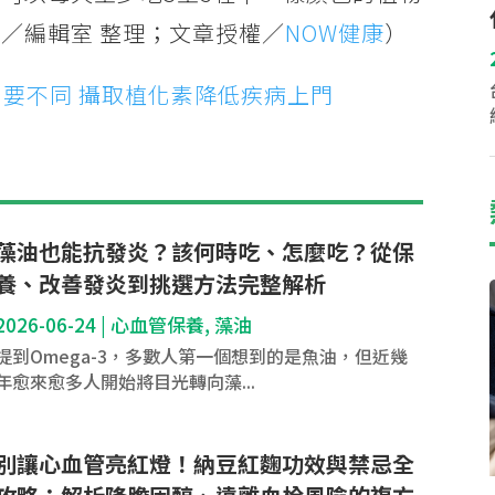
／編輯室 整理；文章授權／
NOW健康
）
」要不同 攝取植化素降低疾病上門
藻油也能抗發炎？該何時吃、怎麼吃？從保
養、改善發炎到挑選方法完整解析
2026-06-24
|
心血管保養
,
藻油
提到Omega-3，多數人第一個想到的是魚油，但近幾
年愈來愈多人開始將目光轉向藻...
別讓心血管亮紅燈！納豆紅麴功效與禁忌全