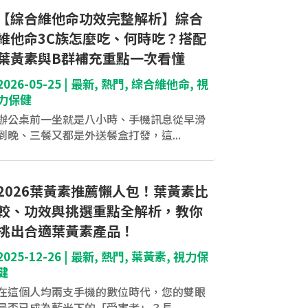
【綜合維他命功效完整解析】綜合
維他命3C族怎麼吃、何時吃？搭配
葉黃素與B群補充重點一次看懂
2026-05-25
|
最新
,
熱門
,
綜合維他命
,
視
力保健
辦公桌前一坐就是八小時、手機訊息從早滑
到晚、三餐又都是外送餐盒打發，這...
2026葉黃素推薦懶人包！葉黃素比
較、功效與挑選重點全解析，教你
挑出合適葉黃素產品！
2025-12-26
|
最新
,
熱門
,
葉黃素
,
視力保
健
在這個人均兩支手機的數位時代，您的雙眼
是否已成為藍光下的「受害者」？長...