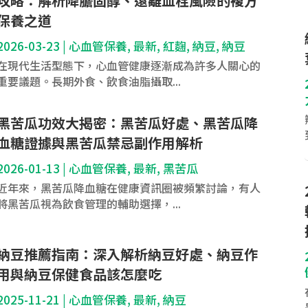
攻略：解析降膽固醇、遠離血栓風險的複方
保養之道
2026-03-23
|
心血管保養
,
最新
,
紅麴
,
納豆
,
納豆
在現代生活型態下，心血管健康逐漸成為許多人關心的
重要議題。長期外食、飲食油脂攝取...
黑苦瓜功效大揭密：黑苦瓜好處、黑苦瓜降
血糖證據與黑苦瓜禁忌副作用解析
2026-01-13
|
心血管保養
,
最新
,
黑苦瓜
近年來，黑苦瓜降血糖在健康資訊圈被頻繁討論，有人
將黑苦瓜視為飲食管理的輔助選擇，...
納豆推薦指南：深入解析納豆好處、納豆作
用與納豆保健食品該怎麼吃
2025-11-21
|
心血管保養
,
最新
,
納豆