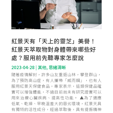
紅景天有「天上的靈芝」美譽！
紅景天萃取物對身體帶來哪些好
處？服用前先聽專家怎麼說
2023-04-28
|
其他
,
思緒清晰
隨著疫情解封，許多山友重返山林，攀登群山，
為了預防高山症，有人攜帶「威而鋼」，也有人
服用紅景天保健食品，專家表示，這類保健品確
實可以增強體能，不過目前尚未有研究證實可以
用來治療心臟疾病、提高性功能。 ▲為了適應
低氧、乾燥、早晚溫差大的惡劣環境，紅景天具
有獨特的活性成分，經過萃取後，具有提振精神