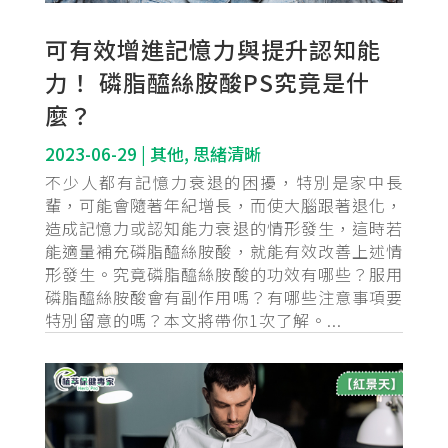
可有效增進記憶力與提升認知能
力！ 磷脂醯絲胺酸PS究竟是什
麼？
2023-06-29
|
其他
,
思緒清晰
不少人都有記憶力衰退的困擾，特別是家中長
輩，可能會隨著年紀增長，而使大腦跟著退化，
造成記憶力或認知能力衰退的情形發生，這時若
能適量補充磷脂醯絲胺酸，就能有效改善上述情
形發生。究竟磷脂醯絲胺酸的功效有哪些？服用
磷脂醯絲胺酸會有副作用嗎？有哪些注意事項要
特別留意的嗎？本文將帶你1次了解。...